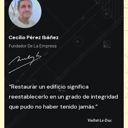
Cecilio Pérez Ibáñez
Fundador De La Empresa
“
R
e
s
t
a
u
r
a
r
u
n
e
d
i
f
i
c
i
o
s
i
g
n
i
f
i
c
a
r
e
e
s
t
a
b
l
e
c
e
r
l
o
e
n
u
n
g
r
a
d
o
d
e
i
n
t
e
g
r
i
d
a
d
q
u
e
p
u
d
o
n
o
h
a
b
e
r
t
e
n
i
d
o
j
a
m
á
s
.
”
Viollet-Le-Duc