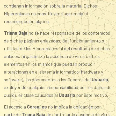
contienen información sobre la materia. Dichos
Hiperenlaces no constituyen sugerencia ni
recomendación alguna.
Triana Baja
no se hace responsable de los contenidos
de dichas páginas enlazadas, del funcionamiento o
utilidad de los Hiperenlaces ni del resultado de dichos
enlaces, ni garantiza la ausencia de virus u otros
elementos en los mismos que puedan producir
alteraciones en el sistema informático (hardware y
software), los documentos o los ficheros del
Usuario
,
excluyendo cualquier responsabilidad por los daños de
cualquier clase causados al
Usuario
por este motivo.
El acceso a
Coreal.es
no implica la obligación por
parte de
Triana Baja
de controlar la ausencia de virus,