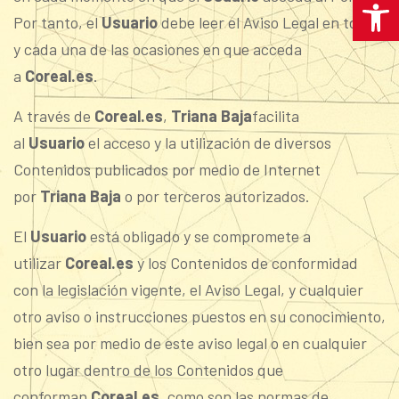
Por tanto, el
Usuario
debe leer el Aviso Legal en todas
y cada una de las ocasiones en que acceda
a
Coreal.es
.
A través de
Coreal.es
,
Triana Baja
facilita
al
Usuario
el acceso y la utilización de diversos
Contenidos publicados por medio de Internet
por
Triana Baja
o por terceros autorizados.
El
Usuario
está obligado y se compromete a
utilizar
Coreal.es
y los Contenidos de conformidad
con la legislación vigente, el Aviso Legal, y cualquier
otro aviso o instrucciones puestos en su conocimiento,
bien sea por medio de este aviso legal o en cualquier
otro lugar dentro de los Contenidos que
conforman
Coreal.es
, como son las normas de