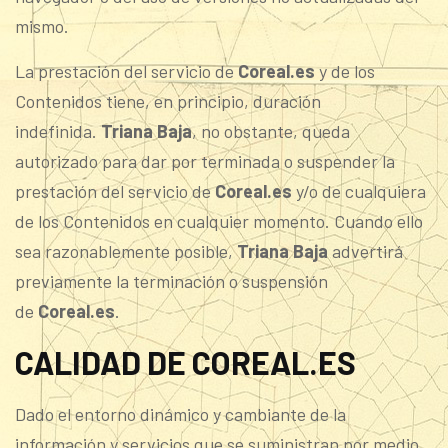
mismo.
La prestación del servicio de
Coreal.es
y de los
Contenidos tiene, en principio, duración
indefinida.
Triana Baja
, no obstante, queda
autorizado para dar por terminada o suspender la
prestación del servicio de
Coreal.es
y/o de cualquiera
de los Contenidos en cualquier momento. Cuando ello
sea razonablemente posible,
Triana Baja
advertirá
previamente la terminación o suspensión
de
Coreal.es
.
CALIDAD DE COREAL.ES
Dado el entorno dinámico y cambiante de la
información y servicios que se suministran por medio