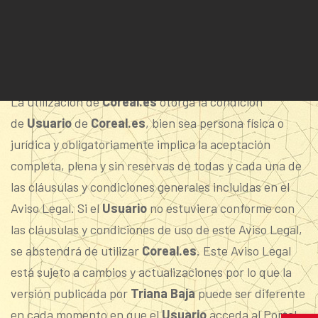
dominio
Coreal.es
, asumen y se comprometen a
respetar.
CONDICIONES DE USO
La utilización de
Coreal.es
otorga la condición
de
Usuario
de
Coreal.es
, bien sea persona física o
jurídica y obligatoriamente implica la aceptación
completa, plena y sin reservas de todas y cada una de
las cláusulas y condiciones generales incluidas en el
Aviso Legal. Si el
Usuario
no estuviera conforme con
las cláusulas y condiciones de uso de este Aviso Legal,
se abstendrá de utilizar
Coreal.es
. Este Aviso Legal
está sujeto a cambios y actualizaciones por lo que la
versión publicada por
Triana Baja
puede ser diferente
en cada momento en que el
Usuario
acceda al Portal.