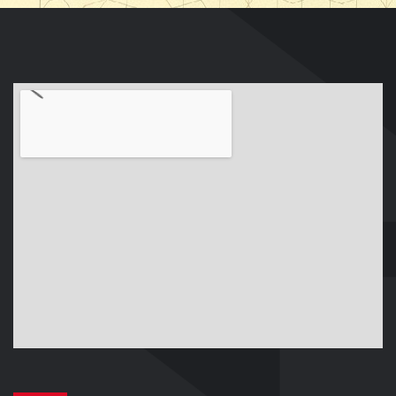
navegación o las identificaciones únicas en este sitio. No consentir o retirar el
consentimiento, puede afectar negativamente a ciertas características y
funciones.
ACEPTAR
DENEGAR
VER PREFERENCIAS
Política de cookies
Declaración de privacidad
Impressum