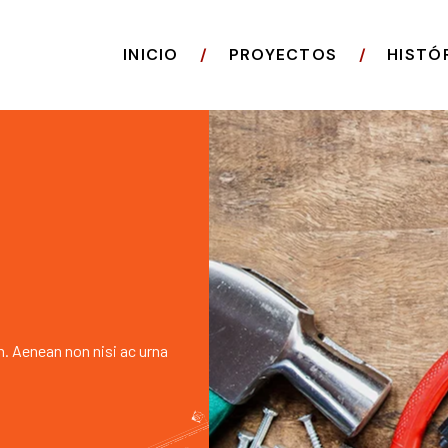
INICIO
PROYECTOS
HISTÓ
h. Aenean non nisi ac urna