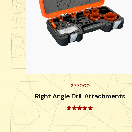
$
770.00
Right Angle Drill Attachments
Valorado
con
5.00
de 5