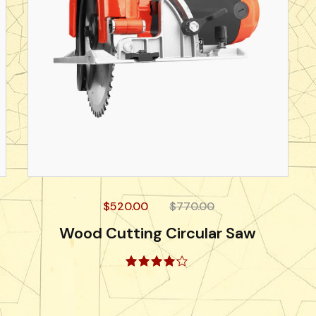
$
520.00
$
770.00
Wood Cutting Circular Saw
Valorado
con
4.00
de 5