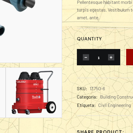
Pellentesque habitant morbi
valoración
de un
turpis egestas. Vestibulum to
cliente
amet, ante.
QUANTITY
SKU:
13750-6
Categoría:
Building Constru
Etiqueta:
Civil Engineering
SHARE PRODUCT: