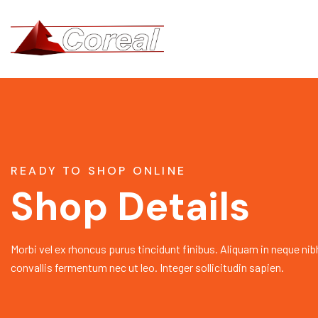
READY TO SHOP ONLINE
Shop Details
Morbi vel ex rhoncus purus tincidunt finibus. Aliquam in neque nib
convallis fermentum nec ut leo. Integer sollicitudin sapien.